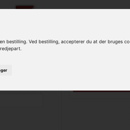
Bestil Online
Restaurant info
|
|
|
n bestilling. Ved bestilling, accepterer du at der bruges c
redjepart.
inger
Ingen konto?
Opret