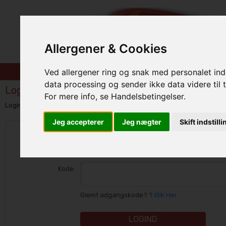
Allergener & Cookies
Forsiden
Ved allergener ring og snak med personalet inde
data processing og sender ikke data videre til t
Login
For mere info, se Handelsbetingelser.
Login eller opret en konto
Jeg accepterer
Jeg nægter
Skift indstill
Email:
Kode:
Glemt adgangskode? ?
Klik Her