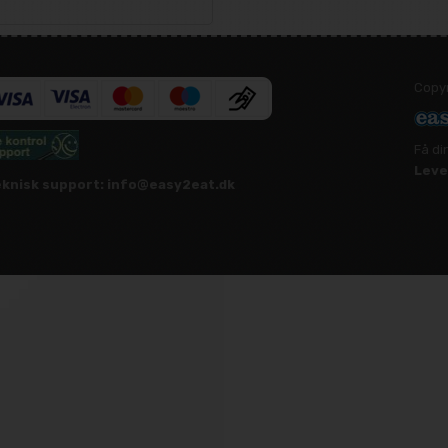
Copy
Få di
Leve
knisk support:
info@easy2eat.dk