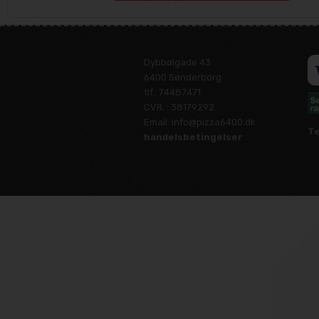
Dybbølgade 43
6400 Sønderborg
tlf.: 74487471
CVR. : 38179292
Email: info@pizza6400.dk
Te
handelsbetingelser