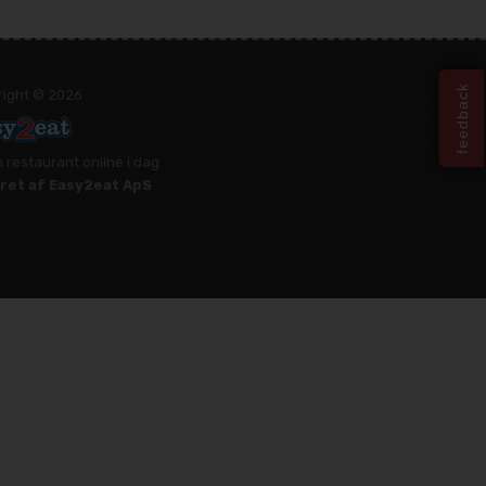
feedback
right © 2026
n restaurant online i dag.
ret af Easy2eat ApS