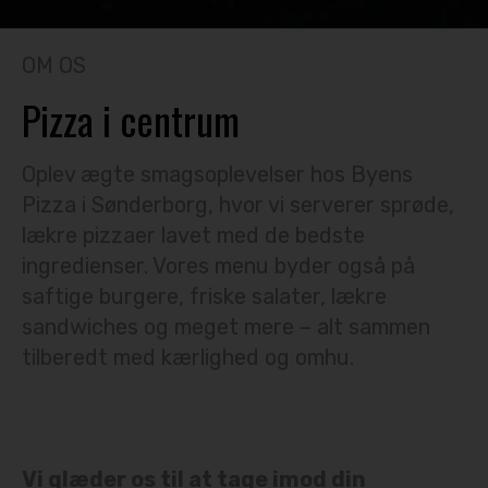
OM OS
Pizza i centrum
Oplev ægte smagsoplevelser hos Byens
Pizza i Sønderborg, hvor vi serverer sprøde,
lækre pizzaer lavet med de bedste
ingredienser. Vores menu byder også på
saftige burgere, friske salater, lækre
sandwiches og meget mere – alt sammen
tilberedt med kærlighed og omhu.
Vi glæder os til at tage imod din