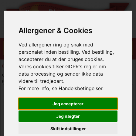
Allergener & Cookies
Ved allergener ring og snak med
personalet inden bestilling. Ved bestilling,
accepterer du at der bruges cookies.
Gensend adgangskode
Vores cookies tilser GDPR's regler om
data processing og sender ikke data
Udfyld mail adressen og klik på send. Husk at tjekke din spam mappe
videre til tredjepart.
(uønket mails).
For mere info, se Handelsbetingelser.
Email:
Jeg accepterer
Jeg nægter
Skift indstillinger